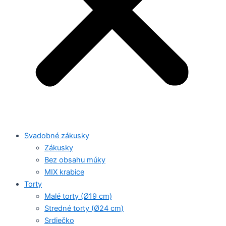
Svadobné zákusky
Zákusky
Bez obsahu múky
MIX krabice
Torty
Malé torty (Ø19 cm)
Stredné torty (Ø24 cm)
Srdiečko