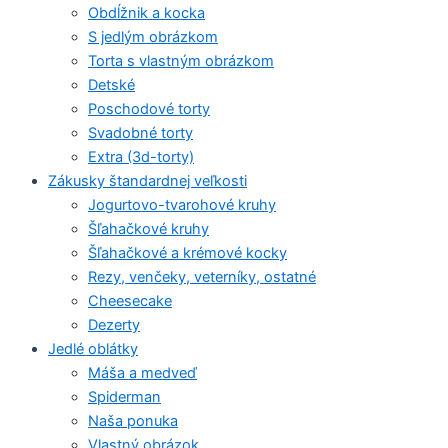
Obdĺžnik a kocka
S jedlým obrázkom
Torta s vlastným obrázkom
Detské
Poschodové torty
Svadobné torty
Extra (3d-torty)
Zákusky štandardnej veľkosti
Jogurtovo-tvarohové kruhy
Šľahačkové kruhy
Šľahačkové a krémové kocky
Rezy, venčeky, veterníky, ostatné
Cheesecake
Dezerty
Jedlé oblátky
Máša a medveď
Spiderman
Naša ponuka
Vlastný obrázok