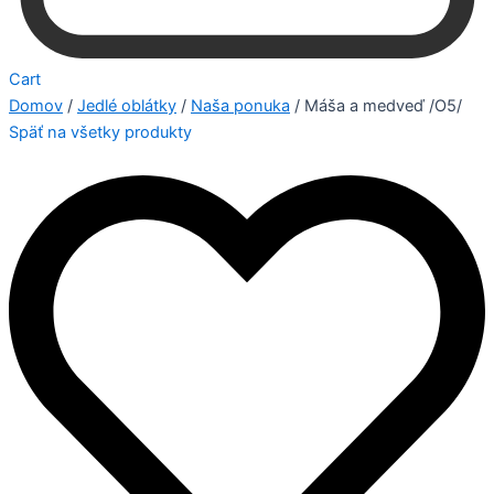
Cart
Domov
/
Jedlé oblátky
/
Naša ponuka
/ Máša a medveď /O5/
Späť na všetky produkty