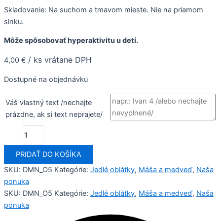
Skladovanie: Na suchom a tmavom mieste. Nie na priamom
slnku.
Môže spôsobovať hyperaktivitu u detí.
/ ks vrátane DPH
4,00
€
Dostupné na objednávku
Váš vlastný text /nechajte
prázdne, ak si text neprajete/
PRIDAŤ DO KOŠÍKA
SKU:
DMN_O5
Kategórie:
Jedlé oblátky
,
Máša a medveď
,
Naša
ponuka
SKU:
DMN_O5
Kategórie:
Jedlé oblátky
,
Máša a medveď
,
Naša
ponuka