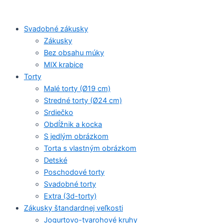
Svadobné zákusky
Zákusky
Bez obsahu múky
MIX krabice
Torty
Malé torty (Ø19 cm)
Stredné torty (Ø24 cm)
Srdiečko
Obdĺžnik a kocka
S jedlým obrázkom
Torta s vlastným obrázkom
Detské
Poschodové torty
Svadobné torty
Extra (3d-torty)
Zákusky štandardnej veľkosti
Jogurtovo-tvarohové kruhy