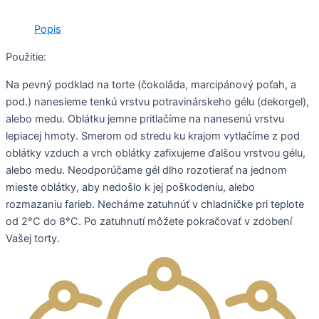
Popis
Použitie:
Na pevný podklad na torte (čokoláda, marcipánový poťah, a
pod.) nanesieme tenkú vrstvu potravinárskeho gélu (dekorgel),
alebo medu. Oblátku jemne pritlačíme na nanesenú vrstvu
lepiacej hmoty. Smerom od stredu ku krajom vytlačíme z pod
oblátky vzduch a vrch oblátky zafixujeme ďalšou vrstvou gélu,
alebo medu. Neodporúčame gél dlho rozotierať na jednom
mieste oblátky, aby nedošlo k jej poškodeniu, alebo
rozmazaniu farieb. Necháme zatuhnúť v chladničke pri teplote
od 2°C do 8°C. Po zatuhnutí môžete pokračovať v zdobení
Vašej torty.