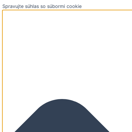
Preskočiť
Funkčné
Štatistiky
Marketing
Predvoľby
Spravujte súhlas so súbormi cookie
na
obsah