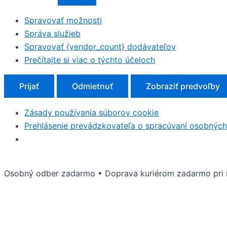
Spravovať možnosti
Správa služieb
Spravovať {vendor_count} dodávateľov
Prečítajte si viac o týchto účeloch
Prijať
Odmietnuť
Zobraziť predvoľby
Zásady používania súborov cookie
Prehlásenie prevádzkovateľa o spracúvaní osobných
Osobný odber zadarmo
•
Doprava kuriérom zadarmo pri 