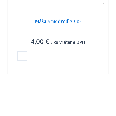
Máša a medveď /O10/
4,00
€
/ ks vrátane DPH
množstvo
Máša
ZOBRAZIŤ MOŽNOSTI
a
medveď
/O10/