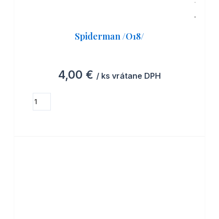
Spiderman /O18/
4,00
€
/ ks vrátane DPH
množstvo
Spiderman
ZOBRAZIŤ MOŽNOSTI
/O18/