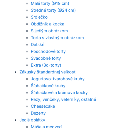
Malé torty (Ø19 cm)
Stredné torty (Ø24 cm)
Srdiečko
Obdĺžnik a kocka
S jedlým obrázkom
Torta s vlastným obrázkom
Detské
Poschodové torty
Svadobné torty
Extra (3d-torty)
Zákusky štandardnej veľkosti
Jogurtovo-tvarohové kruhy
Šľahačkové kruhy
Šľahačkové a krémové kocky
Rezy, venčeky, veterníky, ostatné
Cheesecake
Dezerty
Jedlé oblátky
Máša a medveď