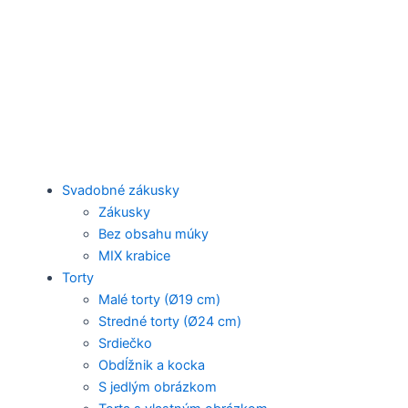
Svadobné zákusky
Zákusky
Bez obsahu múky
MIX krabice
Torty
Malé torty (Ø19 cm)
Stredné torty (Ø24 cm)
Srdiečko
Obdĺžnik a kocka
S jedlým obrázkom