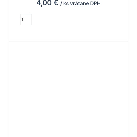
4,00
€
/ ks vrátane DPH
množstvo
Spiderman
ZOBRAZIŤ MOŽNOSTI
/O13/