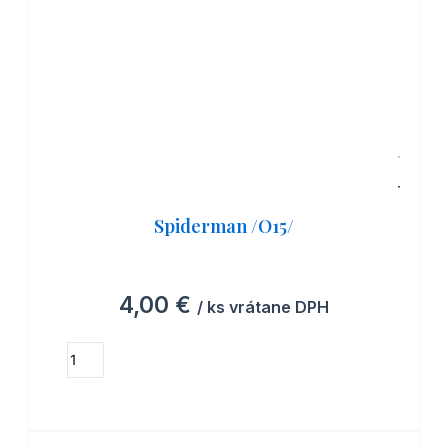
Spiderman /O15/
4,00
€
/ ks vrátane DPH
množstvo
Spiderman
ZOBRAZIŤ MOŽNOSTI
/O15/