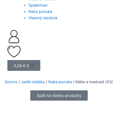
Spiderman
Naša ponuka
Vlastný obrázok
Cart
0,00
€
0
Domov
/
Jedlé oblátky
/
Naša ponuka
/ Máša a medveď /O3/
Späť na všetky produkty