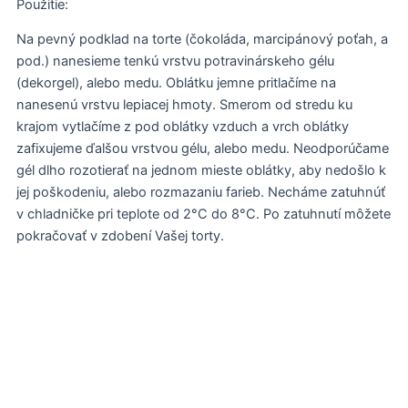
Použitie:
Na pevný podklad na torte (čokoláda, marcipánový poťah, a
pod.) nanesieme tenkú vrstvu potravinárskeho gélu
(dekorgel), alebo medu. Oblátku jemne pritlačíme na
nanesenú vrstvu lepiacej hmoty. Smerom od stredu ku
krajom vytlačíme z pod oblátky vzduch a vrch oblátky
zafixujeme ďalšou vrstvou gélu, alebo medu. Neodporúčame
gél dlho rozotierať na jednom mieste oblátky, aby nedošlo k
jej poškodeniu, alebo rozmazaniu farieb. Necháme zatuhnúť
v chladničke pri teplote od 2°C do 8°C. Po zatuhnutí môžete
pokračovať v zdobení Vašej torty.