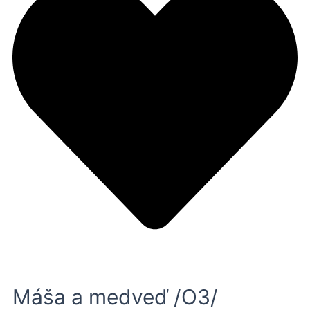
Máša a medveď /O3/