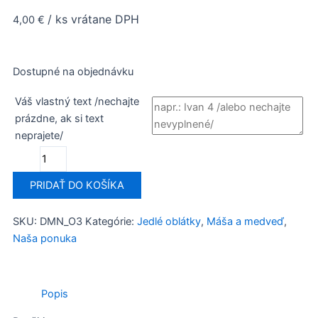
/ ks vrátane DPH
4,00
€
množstvo
Dostupné na objednávku
Máša
a
Váš vlastný text /nechajte
medveď
prázdne, ak si text
/O3/
neprajete/
PRIDAŤ DO KOŠÍKA
SKU:
DMN_O3
Kategórie:
Jedlé oblátky
,
Máša a medveď
,
Naša ponuka
Popis