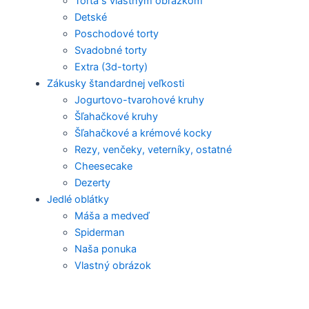
Torta s vlastným obrázkom
Detské
Poschodové torty
Svadobné torty
Extra (3d-torty)
Zákusky štandardnej veľkosti
Jogurtovo-tvarohové kruhy
Šľahačkové kruhy
Šľahačkové a krémové kocky
Rezy, venčeky, veterníky, ostatné
Cheesecake
Dezerty
Jedlé oblátky
Máša a medveď
Spiderman
Naša ponuka
Vlastný obrázok